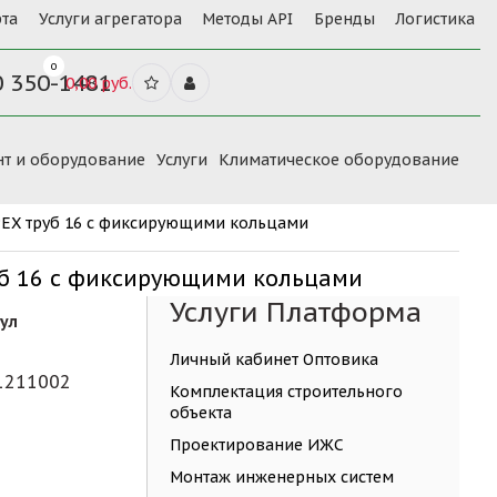
та
Услуги агрегатора
Методы API
Бренды
Логистика
0
0 350-1481
0,00 руб.
нт и оборудование
Услуги
Климатическое оборудование
PEX труб 16 с фиксирующими кольцами
руб 16 с фиксирующими кольцами
Услуги Платформа
ул
Личный кабинет Оптовика
1211002
Комплектация строительного
объекта
Проектирование ИЖС
Монтаж инженерных систем