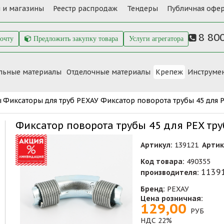
 и магазины
Реестр распродаж
Тендеры
Публичная офер
8 80
почту
Предложить закупку товара
Услуги агрегатора
льные материалы
Отделочные материалы
Крепеж
Инструме
ы
Фиксаторы для труб РЕХАУ
Фиксатор поворота трубы 45 для 
Фиксатор поворота трубы 45 для PEX т
Артикул:
139121
Артик
Код товара:
490355
1139
производителя:
Бренд:
РЕХАУ
Цена розничная:
129,00
РУБ
НДС 22%