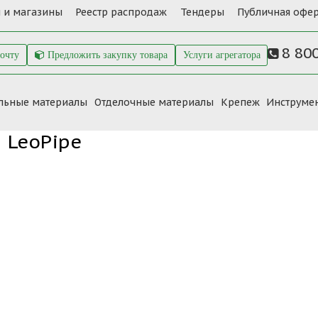
 и магазины
Реестр распродаж
Тендеры
Публичная офер
8 80
почту
Предложить закупку товара
Услуги агрегатора
льные материалы
Отделочные материалы
Крепеж
Инструме
LeoPipe