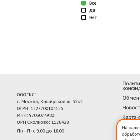
Все
Да
Нет
Полити
конфи
ООО "КС"
Обмен 
г. Москва, Каширское ш. 55к4
Новос
ОГРН: 1227700104125
ИНН: 9703074980
Карта 
ОРН Сколково: 1128428
На нашем
Пн - Пт с 9.00 до 18.00
обработ