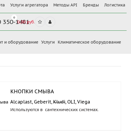
та
Услуги агрегатора
Методы API
Бренды
Логистика
0
0 350-1481
0,00 руб.
нт и оборудование
Услуги
Климатическое оборудование
КНОПКИ СМЫВА
Alcaplast
,
Geberit
,
Kludi
,
OLI
,
Viega
Используются в сантехнических системах.