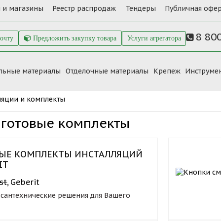
 и магазины
Реестр распродаж
Тендеры
Публичная офер
8 80
почту
Предложить закупку товара
Услуги агрегатора
льные материалы
Отделочные материалы
Крепеж
Инструме
ляции и комплекты
 готовые комплекты
ВЫЕ КОМПЛЕКТЫ ИНСТАЛЛЯЦИЙ
IT
st
,
Geberit
 сантехнические решения для Вашего