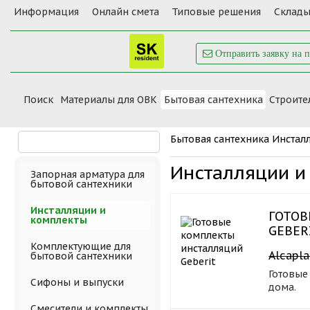
Информация
Онлайн смета
Типовые решения
Склады
Отправить заявку на 
Поиск
Материалы для ОВК
Бытовая сантехника
Cтроите
Бытовая сантехника
Инстал
Инсталляции и
Запорная арматура для
бытовой сантехники
Инсталляции и
ГОТО
комплекты
GEBER
Комплектующие для
Alcapla
бытовой сантехники
Готовые
Сифоны и выпуски
дома.
Смесители и комплекты