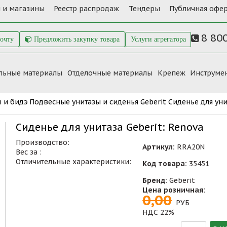
 и магазины
Реестр распродаж
Тендеры
Публичная офер
8 80
почту
Предложить закупку товара
Услуги агрегатора
льные материалы
Отделочные материалы
Крепеж
Инструме
 и бидэ
Подвесные унитазы и сиденья Geberit
Сиденье для уни
Сиденье для унитаза Geberit: Renova
Производство:
Артикул:
RRA20N
Вес за :
Отличительные характеристики:
Код товара:
35451
Бренд:
Geberit
Цена розничная:
0,00
РУБ
НДС 22%