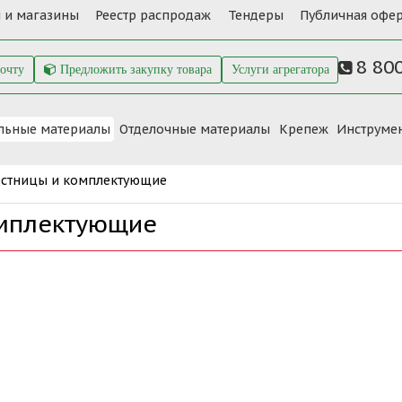
 и магазины
Реестр распродаж
Тендеры
Публичная офер
8 80
почту
Предложить закупку товара
Услуги агрегатора
льные материалы
Отделочные материалы
Крепеж
Инструме
естницы и комплектующие
омплектующие