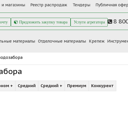
 и магазины
Реестр распродаж
Тендеры
Публичная офер
8 80
почту
Предложить закупку товара
Услуги агрегатора
льные материалы
Отделочные материалы
Крепеж
Инструме
водозабора
абора
оном +
Средний
Средний +
Премиум
Конкурент