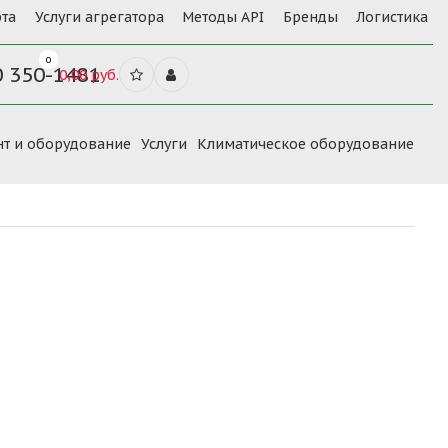
та
Услуги агрегатора
Методы API
Бренды
Логистика
0
0 350-1481
0,00 руб.
нт и оборудование
Услуги
Климатическое оборудование