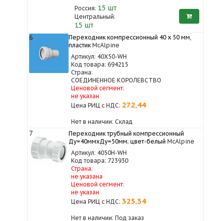
15
шт
Россия:
Центральный:
15 шт
6
Переходник компрессионный 40 х 50 мм,
пластик
McAlpine
Артикул: 40X50-WH
Код товара: 694215
Страна:
СОЕДИНЕННОЕ КОРОЛЕВСТВО
Ценовой сегмент:
не указан
272,44
Цена РИЦ с НДС:
Нет в наличии: Склад
7
Переходник трубный компрессионный
Ду=40ммхДу=50мм; цвет-белый
McAlpine
Артикул: 4050H-WH
Код товара: 723930
Страна:
не указана
Ценовой сегмент:
не указан
325,34
Цена РИЦ с НДС:
Нет в наличии: Под заказ