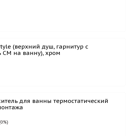
)
yle (верхний душ, гарнитур с
 СМ на ванну), хром
ситель для ванны термостатический
монтажа
(0%)