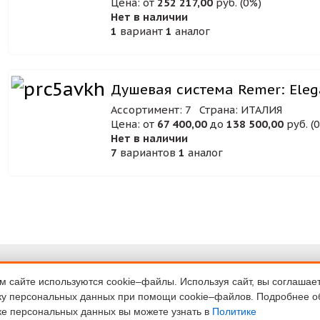
Цена: от
252 217,00
руб. (0%)
Нет в наличии
1
вариант
1
аналог
Душевая система Remer: Eleg
Ассортимент: 7
Страна: ИТАЛИЯ
Цена: от
67 400,00
до
138 500,00
руб. (
Нет в наличии
7
вариантов
1
аналог
ка
Договор-оферта
денциальности
 сайте используются cookie–файлы. Используя сайт, вы соглашае
Пользовательское
ку персональных данных при помощи cookie–файлов. Подробнее о
и возврат
соглашение
ке персональных данных вы можете узнать в
Политике