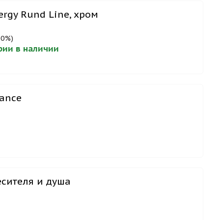
rgy Rund Line, хром
00%)
ерии в наличии
gance
есителя и душа