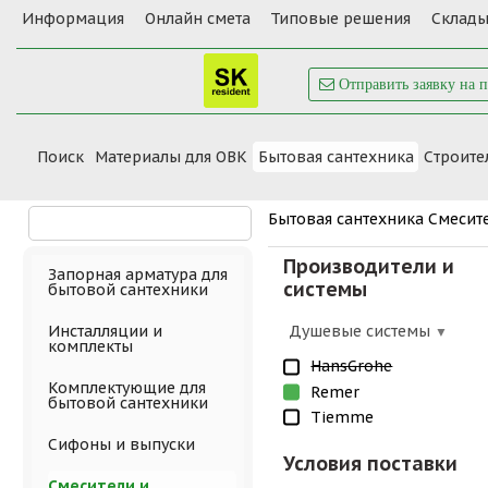
Информация
Онлайн смета
Типовые решения
Склады
Отправить заявку на 
Поиск
Материалы для ОВК
Бытовая сантехника
Cтроите
Бытовая сантехника
Смесит
Производители и
Запорная арматура для
системы
бытовой сантехники
Душевые системы
Инсталляции и
комплекты
HansGrohe
Комплектующие для
Remer
бытовой сантехники
Tiemme
Сифоны и выпуски
Условия поставки
Смесители и