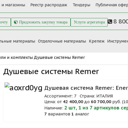
 и магазины
Реестр распродаж
Тендеры
Публичная офер
8 80
почту
Предложить закупку товара
Услуги агрегатора
льные материалы
Отделочные материалы
Крепеж
Инструме
ели и комплекты
Душевые системы Remer
Душевые системы Remer
Душевая система Remer: Ener
Ассортимент: 7
Страна: ИТАЛИЯ
Цена: от
42 400,00
до
60 700,00
руб. (1
2 шт, 1 из 7 артикулов с
Наличие:
7
вариантов
1
аналог