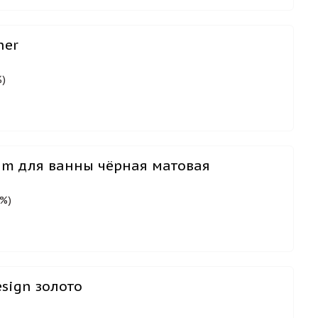
ner
%)
am для ванны чёрная матовая
0%)
sign золото