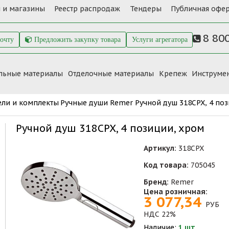
 и магазины
Реестр распродаж
Тендеры
Публичная офер
8 80
почту
Предложить закупку товара
Услуги агрегатора
льные материалы
Отделочные материалы
Крепеж
Инструме
ели и комплекты
Ручные души Remer
Ручной душ 318CPX, 4 по
Ручной душ 318CPX, 4 позиции, хром
Артикул:
318CPX
Код товара:
705045
Бренд:
Remer
Цена розничная:
3 077,34
РУБ
НДС 22%
Наличие:
1 шт