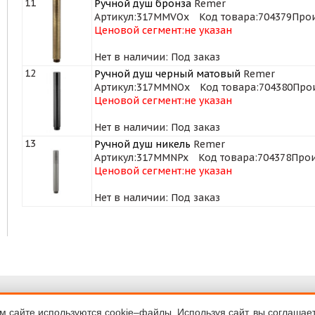
11
Ручной душ бронза
Remer
Артикул:
317MMVOx
Код товара:
704379
Прои
Ценовой сегмент:
не указан
Нет в наличии: Под заказ
12
Ручной душ черный матовый
Remer
Артикул:
317MMNOx
Код товара:
704380
Про
Ценовой сегмент:
не указан
Нет в наличии: Под заказ
13
Ручной душ никель
Remer
Артикул:
317MMNPx
Код товара:
704378
Прои
Ценовой сегмент:
не указан
Нет в наличии: Под заказ
ка
Договор-оферта
денциальности
 сайте используются cookie–файлы. Используя сайт, вы соглашае