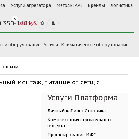
та
Услуги агрегатора
Методы API
Бренды
Логистика
0
0 350-1481
0,00 руб.
нт и оборудование
Услуги
Климатическое оборудование
м блоком
ьный монтаж, питание от сети, с
Услуги Платформа
Личный кабинет Оптовика
Комплектация строительного
объекта
Б
Проектирование ИЖС