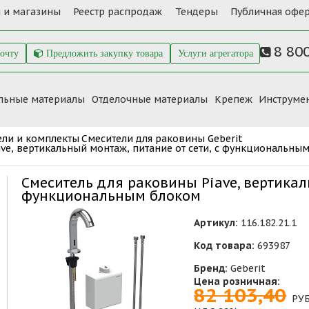
 и магазины
Реестр распродаж
Тендеры
Публичная офер
8 80
почту
Предложить закупку товара
Услуги агрегатора
льные материалы
Отделочные материалы
Крепеж
Инструме
ели и комплекты
Смесители для раковины Geberit
ave, вертикальный монтаж, питание от сети, с функциональны
Смеситель для раковины Piave, вертикал
функциональным блоком
Артикул:
116.182.21.1
Код товара:
693987
Бренд:
Geberit
Цена розничная:
82 103,40
РУ