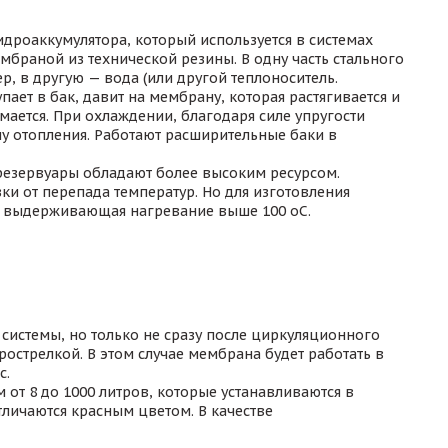
идроаккумулятора, который используется в системах
мбраной из технической резины. В одну часть стального
р, в другую — вода (или другой теплоноситель.
ает в бак, давит на мембрану, которая растягивается и
ается. При охлаждении, благодаря силе упругости
му отопления. Работают расширительные баки в
резервуары обладают более высоким ресурсом.
ки от перепада температур. Но для изготовления
, выдерживающая нагревание выше 100 оС.
истемы, но только не сразу после циркуляционного
дрострелкой. В этом случае мембрана будет работать в
с.
 от 8 до 1000 литров, которые устанавливаются в
личаются красным цветом. В качестве