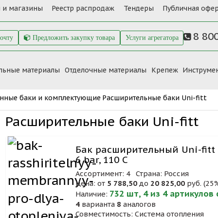
 и магазины
Реестр распродаж
Тендеры
Публичная офер
8 80
почту
Предложить закупку товара
Услуги агрегатора
льные материалы
Отделочные материалы
Крепеж
Инструме
нные баки и комплектующие
Расширительные баки Uni-fitt
Расширительные баки Uni-fitt
Бак расширительный Uni-fitt 
6 bar, 110 C
Ассортимент: 4
Страна: Россия
Цена: от
5 788,50
до
20 825,00
руб. (25
732 шт, 4 из 4 артикулов
Наличие:
4
варианта
8
аналогов
Совместимость: Система отопления