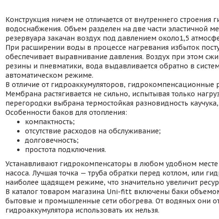
Конструкция ничем не отличается от внутреннего строения г
водоснабжения. Объем разделен на две части эластичной ме
резервуара закачан воздух под давлением около1,5 атмосфе
При расширении воды в процессе нагревания избыток поступ
обеспечивает выравнивание давления. Воздух при этом сжим
резины и пневматики, вода выдавливается обратно в систе
автоматическом режиме.
В отличие от гидроаккумуляторов, гидрокомпенсационные 
Мембрана растягивается не сильно, испытывая только нагруз
перегородки выбрана термостойкая разновидность каучука
Особенности баков для отопления:
компактность;
отсутствие расходов на обслуживание;
долговечность;
простота подключения.
Устанавливают гидрокомпенсаторы в любом удобном месте с
насоса. Лучшая точка — труба обратки перед котлом, или ги
наиболее щадящем режиме, что значительно увеличит ресур
В каталог товаром магазина Uni-fitt включены баки объемом
бытовые и промышленные сети обогрева. От водяных они от
гидроаккумулятора использовать их нельзя.