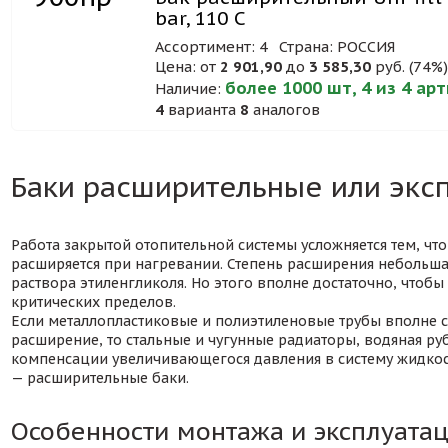
bar, 110 C
Ассортимент: 4
Страна: РОССИЯ
Цена: от
2 901,90
до
3 585,30
руб. (74%
более 1000 шт, 4 из 4 ар
Наличие:
4
варианта
8
аналогов
Баки расширительные или экс
Работа закрытой отопительной системы усложняется тем, чт
расширяется при нагревании. Степень расширения небольшая,
раствора этиленгликоля. Но этого вполне достаточно, чтоб
критических пределов.
Если металлопластиковые и полиэтиленовые трубы вполне
расширение, то стальные и чугунные радиаторы, водяная ру
компенсации увеличивающегося давления в систему жидкос
— расширительные баки.
Особенности монтажа и эксплуата