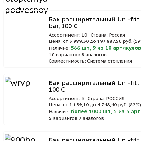
Бак расширительный Uni-fitt 
bar, 100 C
Ассортимент: 10
Страна: Россия
Цена: от
5 989,50
до
197 887,50
руб. (19
566 шт, 9 из 10 артикуло
Наличие:
10
вариантов
8
аналогов
Совместимость: Система отопления
Бак расширительный Uni-fitt W
100 C
Ассортимент: 5
Страна: РОССИЯ
Цена: от
2 159,10
до
4 748,40
руб. (82%
более 1000 шт, 5 из 5 ар
Наличие:
5
вариантов
7
аналогов
Бак расширительный Uni-fitt H