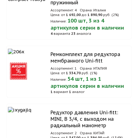
пружинный
Ассортимент: 4
Страна: Италия
Цена: от
1 692,00
до
1 890,90
руб. (2%)
100 шт, 3 из 4
Наличие:
артикулов серии в наличии
4
варианта
23
аналога
Ремкомплект для редуктора
мембранного Uni-fitt
Ассортимент: 1
Страна: ИТАЛИЯ
Цена: от
1 334,70
руб. (1%)
54 шт, 1 из 1
Наличие:
артикулов серии в наличии
1
вариант
1
аналог
Редуктор давления Uni-fitt:
MINI, В 3/4, с выходом на
радиальный манометр
Ассортимент: 2
Страна: КИТАЙ
Цена: от
1 347,00
до
1 394,00
руб. (134%)