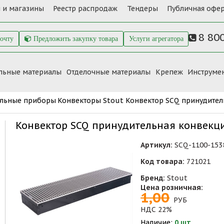
 и магазины
Реестр распродаж
Тендеры
Публичная офер
8 80
почту
Предложить закупку товара
Услуги агрегатора
льные материалы
Отделочные материалы
Крепеж
Инструме
ельные приборы
Конвекторы Stout
Конвектор SCQ принудитель
Конвектор SCQ принудительная конвекци
Артикул:
SCQ-1100-153
Код товара:
721021
Бренд:
Stout
Цена розничная:
1,00
РУБ
НДС 22%
Наличие:
0 шт