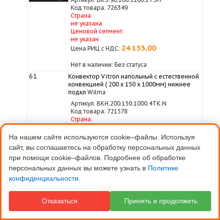
Код товара: 726349
Страна:
не указана
Ценовой сегмент:
не указан
24 133,00
Цена РИЦ с НДС:
Нет в наличии: Без статуса
61
Конвектор Vitron напольный с естественной
конвекцией ( 200 х 150 х 1000мм) нижнее
подкл
Wilma
Артикул: ВКН.200.150.1000.4ТК.N
Код товара: 721578
Страна:
не указана
Ценовой сегмент:
На нашем сайте используются cookie–файлы. Используя
не указан
сайт, вы соглашаетесь на обработку персональных данных
24 623,00
Цена РИЦ с НДС:
при помощи cookie–файлов. Подробнее об обработке
персональных данных вы можете узнать в
Политике
Нет в наличии: Без статуса
конфиденциальности
.
62
Конвектор Vitron напольный с естественной
конвекцией 100 х 150 х 1600, нижнее
подключение
Wilma
Отказаться
Принять и продолжить
Артикул: ВКН.100.150.1600.2ТГ.N
Код товара: 723920