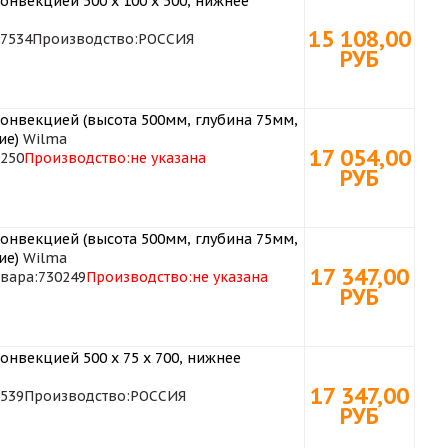
онвекцией 500 х 100 х 500, нижнее
15 108,00
7534
Производство:
РОССИЯ
РУБ
конвекцией (высота 500мм, глубина 75мм,
ие)
Wilma
17 054,00
250
Производство:
не указана
РУБ
конвекцией (высота 500мм, глубина 75мм,
ие)
Wilma
17 347,00
вара:
730249
Производство:
не указана
РУБ
онвекцией 500 х 75 х 700, нижнее
17 347,00
539
Производство:
РОССИЯ
РУБ