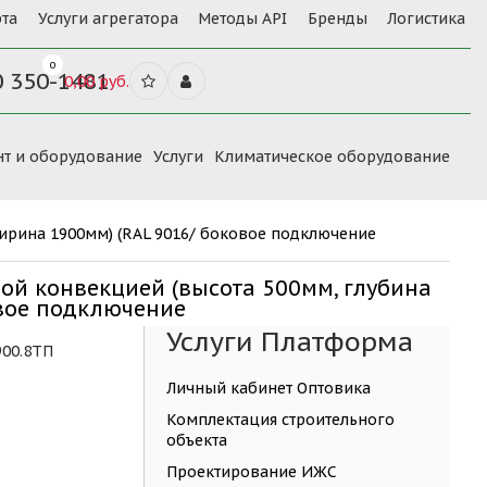
та
Услуги агрегатора
Методы API
Бренды
Логистика
0
0 350-1481
0,00 руб.
нт и оборудование
Услуги
Климатическое оборудование
ширина 1900мм) (RAL 9016/ боковое подключение
ной конвекцией (высота 500мм, глубина
овое подключение
Услуги Платформа
900.8ТП
Личный кабинет Оптовика
Комплектация строительного
объекта
Проектирование ИЖС