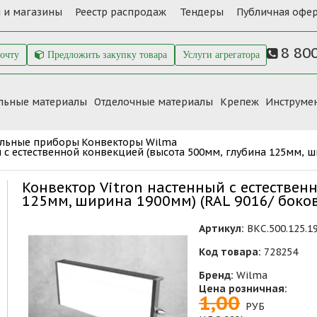
 и магазины
Реестр распродаж
Тендеры
Публичная офер
8 80
почту
Предложить закупку товара
Услуги агрегатора
льные материалы
Отделочные материалы
Крепеж
Инструме
ельные приборы
Конвекторы Wilma
й с естественной конвекцией (высота 500мм, глубина 125мм, 
Конвектор Vitron настенный с естествен
125мм, ширина 1900мм) (RAL 9016/ бок
Артикул:
ВКС.500.125.1
Код товара:
728254
Бренд:
Wilma
Цена розничная:
1,00
РУБ