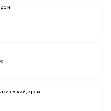
хром
%)
матический, хром