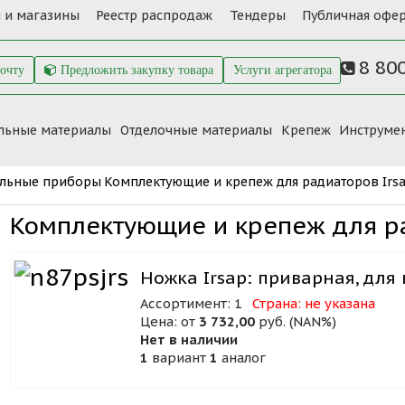
 и магазины
Реестр распродаж
Тендеры
Публичная офер
8 80
почту
Предложить закупку товара
Услуги агрегатора
льные материалы
Отделочные материалы
Крепеж
Инструме
ельные приборы
Комплектующие и крепеж для радиаторов Irs
Комплектующие и крепеж для ра
Ножка Irsap: приварная, дл
Ассортимент: 1
Страна: не указана
Цена: от
3 732,00
руб. (NAN%)
Нет в наличии
1
вариант
1
аналог