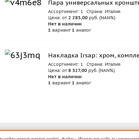
Пара универсальных кронштей
Ассортимент: 1
Страна: Италия
Цена: от
2 283,00
руб. (NAN%)
Нет в наличии
1
вариант
1
аналог
Накладка Irsap: хром, компле
Ассортимент: 1
Страна: Италия
Цена: от
8 327,00
руб. (NAN%)
Нет в наличии
1
вариант
1
аналог
ка
Договор-оферта
денциальности
 сайте используются cookie–файлы. Используя сайт, вы соглашае