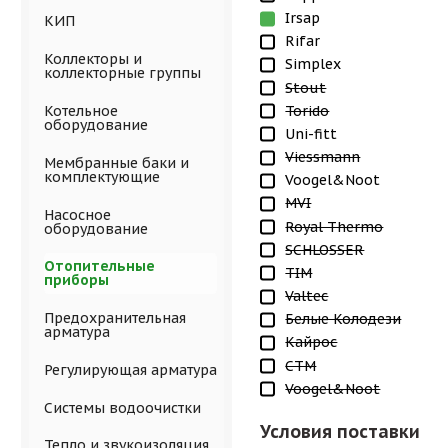
Irsap
КИП
Rifar
Коллекторы и
Simplex
коллекторные группы
Stout
Torido
Котельное
оборудование
Uni-fitt
Viessmann
Мембранные баки и
комплектующие
Voogel&Noot
MVI
Насосное
Royal Thermo
оборудование
SCHLOSSER
Отопительные
TIM
приборы
Valtec
Предохранительная
Белые Колодези
арматура
Кайрос
СТМ
Регулирующая арматура
Voogel&Noot
Системы водоочистки
Условия поставки
Тепло и звукоизоляция