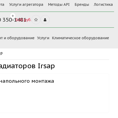
та
Услуги агрегатора
Методы API
Бренды
Логистика
0
0 350-1481
0,00 руб.
нт и оборудование
Услуги
Климатическое оборудование
ap
диаторов Irsap
я напольного монтажа