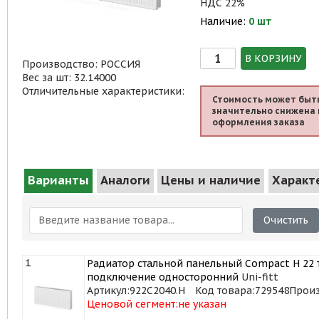
НДС 22%
Наличие:
0 шт
В КОРЗИНУ
Производство: РОССИЯ
Вес за шт: 32.14000
Отличительные характеристики:
Стоимость может быт
значительно снижена 
оформления заказа
Варианты
Аналоги
Цены и наличие
Характ
Очистить
1
Радиатор стальной панельный Compact H 22 т
подключение односторонний
Uni-fitt
Артикул:
922C2040.H
Код товара:
729548
Произ
Ценовой сегмент:
не указан