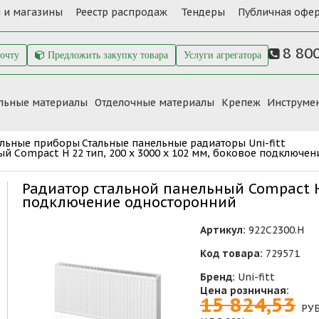
 и магазины
Реестр распродаж
Тендеры
Публичная офер
8 80
почту
Предложить закупку товара
Услуги агрегатора
льные материалы
Отделочные материалы
Крепеж
Инструме
ельные приборы
Стальные панельные радиаторы Uni-fitt
ый Compact H 22 тип, 200 х 3000 x 102 мм, боковое подключе
Радиатор стальной панельный Compact H 
подключение односторонний
Артикул:
922C2300.H
Код товара:
729571
Бренд:
Uni-fitt
Цена розничная:
15 824,53
РУ