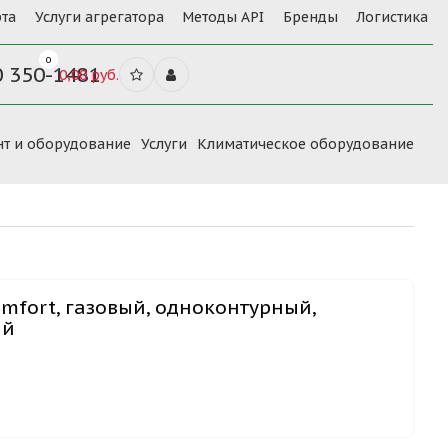
та
Услуги агрегатора
Методы API
Бренды
Логистика
0
0 350-1481
0,00 руб.
нт и оборудование
Услуги
Климатическое оборудование
omfort, газовый, одноконтурный,
ый