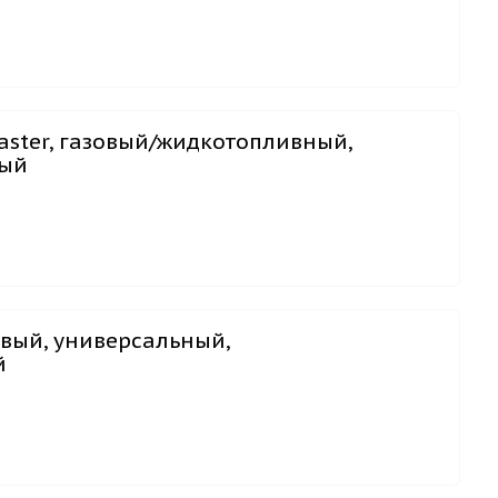
aster, газовый/жидкотопливный,
ный
овый, универсальный,
й