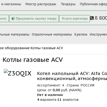
 и магазины
Реестр распродаж
Тендеры
Публичная офер
8 80
почту
Предложить закупку товара
Услуги агрегатора
льные материалы
Отделочные материалы
Крепеж
Инструме
ое оборудование
Котлы газовые ACV
Котлы газовые ACV
Котел напольный ACV: Alfa C
конвекционный, атмосферн
Ассортимент: 4
Страна: РОССИЯ
Цена: от
0,00
руб. (NAN%)
Нет в наличии
4
варианта
11
аналогов