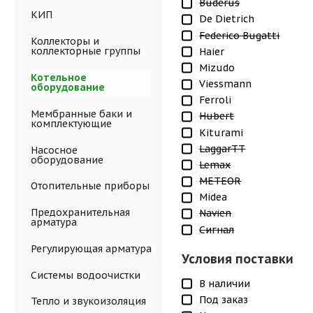
Buderus
КИП
De Dietrich
Federico Bugatti
Коллекторы и
коллекторные группы
Haier
Mizudo
Котельное
Viessmann
оборудование
Ferroli
Мембранные баки и
Hubert
комплектующие
Kiturami
LaggarTT
Насосное
оборудование
Lemax
METEOR
Отопительные приборы
Midea
Предохранительная
Navien
арматура
Сигнал
Регулирующая арматура
Условия поставки
Системы водоочистки
В наличии
Под заказ
Тепло и звукоизоляция