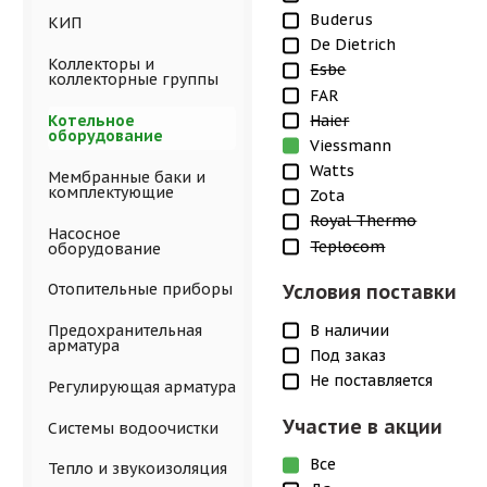
Buderus
КИП
De Dietrich
Коллекторы и
Esbe
коллекторные группы
FAR
Haier
Котельное
оборудование
Viessmann
Watts
Мембранные баки и
комплектующие
Zota
Royal Thermo
Насосное
Teplocom
оборудование
Отопительные приборы
Условия поставки
В наличии
Предохранительная
арматура
Под заказ
Не поставляется
Регулирующая арматура
Участие в акции
Системы водоочистки
Все
Тепло и звукоизоляция