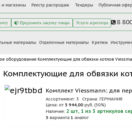
 и магазины
Реестр распродаж
Тендеры
Публичная офер
8 80
почту
Предложить закупку товара
Услуги агрегатора
льные материалы
Отделочные материалы
Крепеж
Инструме
ое оборудование
Комплектующие для обвязки котлов Viessm
Комплектующие для обвязки ко
Комплект Viessmann: для пе
Ассортимент: 3
Страна: ГЕРМАНИЯ
Цена: от
3 944,00
руб. (50%)
2 шт, 1 из 3 артикулов с
Наличие:
3
варианта
1
аналог