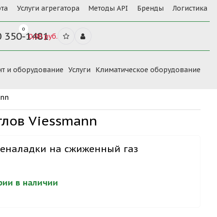
та
Услуги агрегатора
Методы API
Бренды
Логистика
0
0 350-1481
0,00 руб.
нт и оборудование
Услуги
Климатическое оборудование
ann
тлов Viessmann
реналадки на сжиженный газ
ерии в наличии