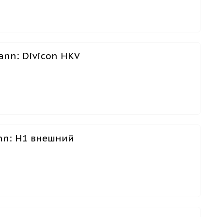
nn: Divicon HKV
nn: Н1 внешний