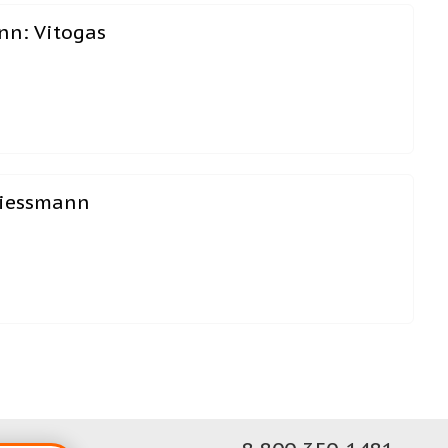
n: Vitogas
iessmann