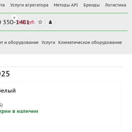
та
Услуги агрегатора
Методы API
Бренды
Логистика
0
0 350-1481
0,00 руб.
нт и оборудование
Услуги
Климатическое оборудование
025
белый
%)
серии в наличии