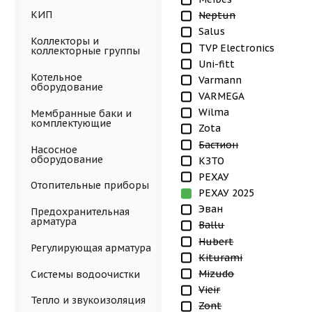
КИП
Neptun
Salus
Коллекторы и
TVP Electronics
коллекторные группы
Uni-fitt
Котельное
Varmann
оборудование
VARMEGA
Wilma
Мембранные баки и
комплектующие
Zota
Бастион
Насосное
оборудование
КЗТО
РЕХАУ
Отопительные приборы
РЕХАУ 2025
Эван
Предохранительная
арматура
Ballu
Hubert
Регулирующая арматура
Kiturami
Mizudo
Системы водоочистки
Vieir
Тепло и звукоизоляция
Zont