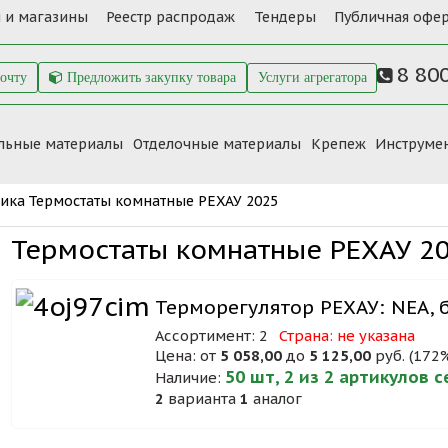
 и магазины
Реестр распродаж
Тендеры
Публичная офер
8 80
почту
Предложить закупку товара
Услуги агрегатора
льные материалы
Отделочные материалы
Крепеж
Инструме
ика
Термостаты комнатные РЕХАУ 2025
Термостаты комнатные РЕХАУ 2
Терморегулятор РЕХАУ: NEA, 
Ассортимент: 2
Страна: не указана
Цена: от
5 058,00
до
5 125,00
руб. (172
50 шт, 2 из 2 артикулов 
Наличие:
2
варианта
1
аналог