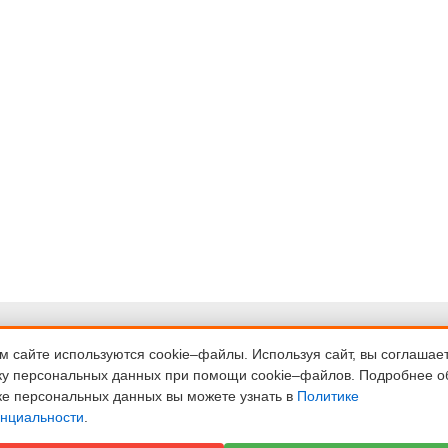
ка
Договор-оферта
денциальности
 сайте используются cookie–файлы. Используя сайт, вы соглашае
Пользовательское
ку персональных данных при помощи cookie–файлов. Подробнее о
и возврат
соглашение
ке персональных данных вы можете узнать в
Политике
ти
Условия оплаты
нциальности
.
сайта
Скидки