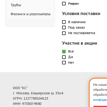
Ридан
Трубы
Условия поставки
Фитинги и уплотнители
В наличии
Под заказ
Не поставляется
Участие в акции
Все
Да
Нет
Полити
конфи
На нашем
ООО "КС"
обработ
Обмен 
г. Москва, Каширское ш. 55к4
обработ
Новос
ОГРН: 1227700104125
конфиде
ИНН: 9703074980
Карта 