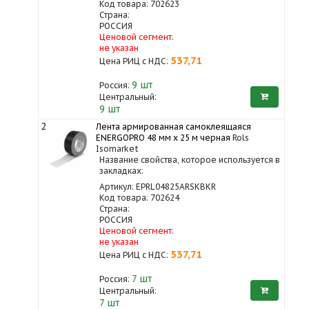
Код товара: 702623
Страна:
РОССИЯ
Ценовой сегмент:
не указан
537,71
Цена РИЦ с НДС:
9
шт
Россия:
Центральный:
9 шт
2
Лента армированная самоклеящаяся
ENERGOPRO 48 мм х 25 м черная
Rols
Isomarket
Название свойства, которое используется в
закладках:
Артикул: EPRL04825ARSKBKR
Код товара: 702624
Страна:
РОССИЯ
Ценовой сегмент:
не указан
537,71
Цена РИЦ с НДС:
7
шт
Россия:
Центральный:
7 шт