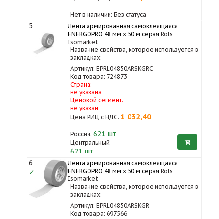
Нет в наличии: Без статуса
5
Лента армированная самоклеящаяся
ENERGOPRO 48 мм х 50 м серая
Rols
Isomarket
Название свойства, которое используется в
закладках:
Артикул: EPRL04850ARSKGRC
Код товара: 724873
Страна:
не указана
Ценовой сегмент:
не указан
1 032,40
Цена РИЦ с НДС:
621
шт
Россия:
Центральный:
621 шт
6
Лента армированная самоклеящаяся
ENERGOPRO 48 мм х 50 м серая
Rols
✓
Isomarket
Название свойства, которое используется в
закладках:
Артикул: EPRL04850ARSKGR
Код товара: 697566