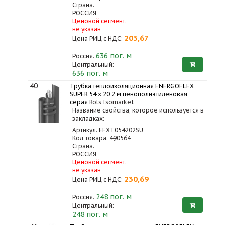
Страна:
РОССИЯ
Ценовой сегмент:
не указан
203,67
Цена РИЦ с НДС:
636
пог. м
Россия:
Центральный:
636 пог. м
40
Трубка теплоизоляционная ENERGOFLEX
SUPER 54 x 20 2 м пенополиэтиленовая
серая
Rols Isomarket
Название свойства, которое используется в
закладках:
Артикул: EFXT054202SU
Код товара: 490564
Страна:
РОССИЯ
Ценовой сегмент:
не указан
230,69
Цена РИЦ с НДС:
248
пог. м
Россия:
Центральный:
248 пог. м