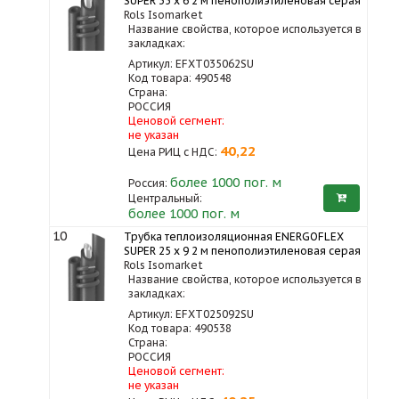
SUPER 35 x 6 2 м пенополиэтиленовая серая
Rols Isomarket
Название свойства, которое используется в
закладках:
Артикул: EFXT035062SU
Код товара: 490548
Страна:
РОССИЯ
Ценовой сегмент:
не указан
40,22
Цена РИЦ с НДС:
более 1000
пог. м
Россия:
Центральный:
более 1000 пог. м
10
Трубка теплоизоляционная ENERGOFLEX
SUPER 25 x 9 2 м пенополиэтиленовая серая
Rols Isomarket
Название свойства, которое используется в
закладках:
Артикул: EFXT025092SU
Код товара: 490538
Страна:
РОССИЯ
Ценовой сегмент:
не указан