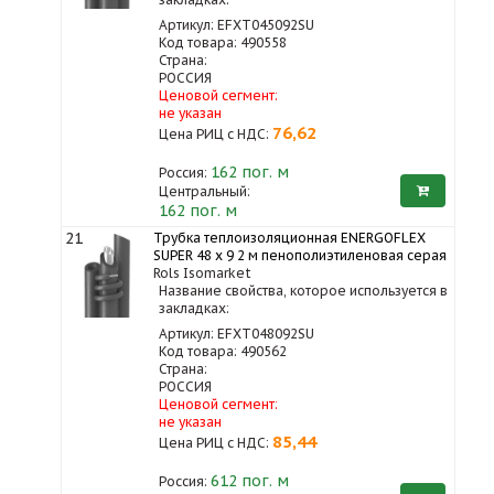
Артикул: EFXT045092SU
Код товара: 490558
Страна:
РОССИЯ
Ценовой сегмент:
не указан
76,62
Цена РИЦ с НДС:
162
пог. м
Россия:
Центральный:
162 пог. м
21
Трубка теплоизоляционная ENERGOFLEX
SUPER 48 x 9 2 м пенополиэтиленовая серая
Rols Isomarket
Название свойства, которое используется в
закладках:
Артикул: EFXT048092SU
Код товара: 490562
Страна:
РОССИЯ
Ценовой сегмент:
не указан
85,44
Цена РИЦ с НДС:
612
пог. м
Россия: