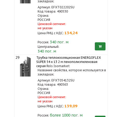
закладках:
Артикул: EFXT022202SU
Код товара: 490530
Страна:
РОССИЯ
Ценовой сегмент:
не указан
134,24
Цена РИЦ с НДС:
340
пог. м
Россия:
Центральный:
340 пог. м
29
Трубка теплоизоляционная ENERGOFLEX
SUPER 54 x 13 2 м пенополиэтиленовая
серая
Rols Isomarket
Название свойства, которое используется в
закладках:
Артикул: EFXT054132SU
Код товара: 490563
Страна:
РОССИЯ
Ценовой сегмент:
не указан
139,09
Цена РИЦ с НДС:
более 1000
пог. м
Россия: