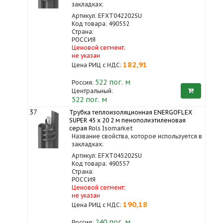
закладках:
Артикул: EFXT042202SU
Код товара: 490552
Страна:
РОССИЯ
Ценовой сегмент:
не указан
182,91
Цена РИЦ с НДС:
522
пог. м
Россия:
Центральный:
522 пог. м
37
Трубка теплоизоляционная ENERGOFLEX
SUPER 45 x 20 2 м пенополиэтиленовая
серая
Rols Isomarket
Название свойства, которое используется в
закладках:
Артикул: EFXT045202SU
Код товара: 490557
Страна:
РОССИЯ
Ценовой сегмент:
не указан
190,18
Цена РИЦ с НДС:
240
пог. м
Россия: