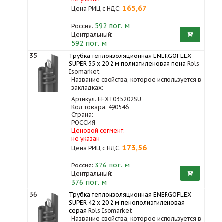
165,67
Цена РИЦ с НДС:
592
пог. м
Россия:
Центральный:
592 пог. м
35
Трубка теплоизоляционная ENERGOFLEX
SUPER 35 x 20 2 м полиэтиленовая пена
Rols
Isomarket
Название свойства, которое используется в
закладках:
Артикул: EFXT035202SU
Код товара: 490546
Страна:
РОССИЯ
Ценовой сегмент:
не указан
173,56
Цена РИЦ с НДС:
376
пог. м
Россия:
Центральный:
376 пог. м
36
Трубка теплоизоляционная ENERGOFLEX
SUPER 42 x 20 2 м пенополиэтиленовая
серая
Rols Isomarket
Название свойства, которое используется в