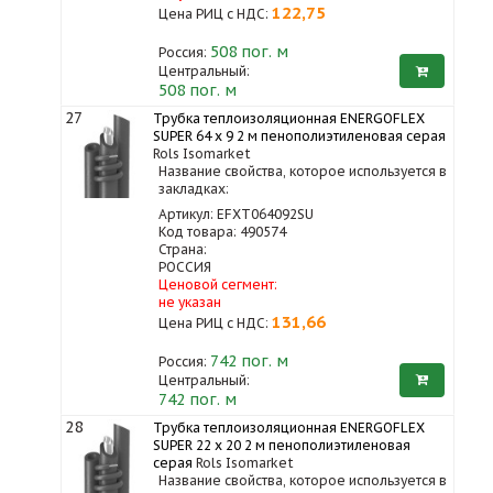
122,75
Цена РИЦ с НДС:
508
пог. м
Россия:
Центральный:
508 пог. м
27
Трубка теплоизоляционная ENERGOFLEX
SUPER 64 x 9 2 м пенополиэтиленовая серая
Rols Isomarket
Название свойства, которое используется в
закладках:
Артикул: EFXT064092SU
Код товара: 490574
Страна:
РОССИЯ
Ценовой сегмент:
не указан
131,66
Цена РИЦ с НДС:
742
пог. м
Россия:
Центральный:
742 пог. м
28
Трубка теплоизоляционная ENERGOFLEX
SUPER 22 x 20 2 м пенополиэтиленовая
серая
Rols Isomarket
Название свойства, которое используется в