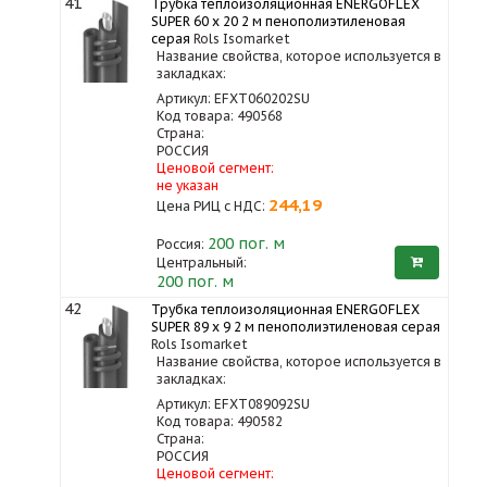
41
Трубка теплоизоляционная ENERGOFLEX
SUPER 60 x 20 2 м пенополиэтиленовая
серая
Rols Isomarket
Название свойства, которое используется в
закладках:
Артикул: EFXT060202SU
Код товара: 490568
Страна:
РОССИЯ
Ценовой сегмент:
не указан
244,19
Цена РИЦ с НДС:
200
пог. м
Россия:
Центральный:
200 пог. м
42
Трубка теплоизоляционная ENERGOFLEX
SUPER 89 x 9 2 м пенополиэтиленовая серая
Rols Isomarket
Название свойства, которое используется в
закладках:
Артикул: EFXT089092SU
Код товара: 490582
Страна:
РОССИЯ
Ценовой сегмент: