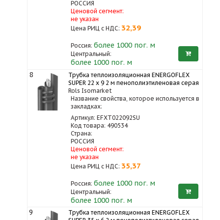
РОССИЯ
Ценовой сегмент:
не указан
32,39
Цена РИЦ с НДС:
более 1000
пог. м
Россия:
Центральный:
более 1000 пог. м
8
Трубка теплоизоляционная ENERGOFLEX
SUPER 22 x 9 2 м пенополиэтиленовая серая
Rols Isomarket
Название свойства, которое используется в
закладках:
Артикул: EFXT022092SU
Код товара: 490534
Страна:
РОССИЯ
Ценовой сегмент:
не указан
35,37
Цена РИЦ с НДС:
более 1000
пог. м
Россия:
Центральный:
более 1000 пог. м
9
Трубка теплоизоляционная ENERGOFLEX