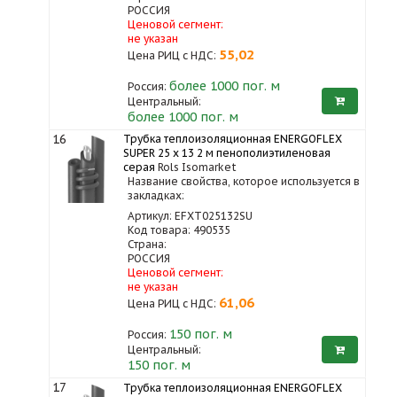
РОССИЯ
Ценовой сегмент:
не указан
55,02
Цена РИЦ с НДС:
более 1000
пог. м
Россия:
Центральный:
более 1000 пог. м
16
Трубка теплоизоляционная ENERGOFLEX
SUPER 25 x 13 2 м пенополиэтиленовая
серая
Rols Isomarket
Название свойства, которое используется в
закладках:
Артикул: EFXT025132SU
Код товара: 490535
Страна:
РОССИЯ
Ценовой сегмент:
не указан
61,06
Цена РИЦ с НДС:
150
пог. м
Россия:
Центральный:
150 пог. м
17
Трубка теплоизоляционная ENERGOFLEX