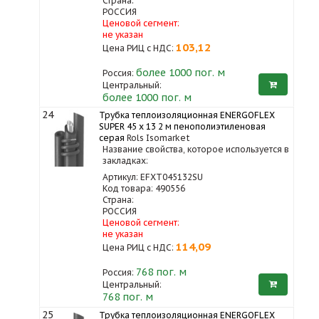
Страна:
РОССИЯ
Ценовой сегмент:
не указан
103,12
Цена РИЦ с НДС:
более 1000
пог. м
Россия:
Центральный:
более 1000 пог. м
24
Трубка теплоизоляционная ENERGOFLEX
SUPER 45 x 13 2 м пенополиэтиленовая
серая
Rols Isomarket
Название свойства, которое используется в
закладках:
Артикул: EFXT045132SU
Код товара: 490556
Страна:
РОССИЯ
Ценовой сегмент:
не указан
114,09
Цена РИЦ с НДС:
768
пог. м
Россия:
Центральный:
768 пог. м
25
Трубка теплоизоляционная ENERGOFLEX