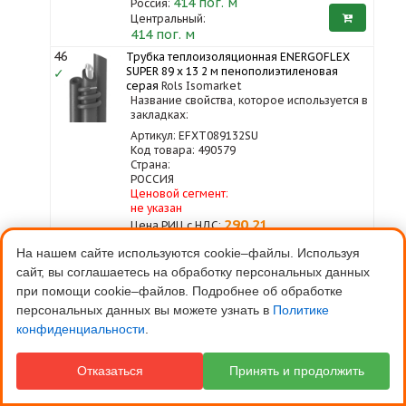
414
пог. м
Россия:
Центральный:
414 пог. м
46
Трубка теплоизоляционная ENERGOFLEX
SUPER 89 x 13 2 м пенополиэтиленовая
✓
серая
Rols Isomarket
Название свойства, которое используется в
закладках:
Артикул: EFXT089132SU
Код товара: 490579
Страна:
РОССИЯ
Ценовой сегмент:
не указан
290,21
Цена РИЦ с НДС:
На нашем сайте используются cookie–файлы. Используя
400
пог. м
Россия:
сайт, вы соглашаетесь на обработку персональных данных
Центральный:
400 пог. м
при помощи cookie–файлов. Подробнее об обработке
персональных данных вы можете узнать в
47
Политике
Трубка теплоизоляционная ENERGOFLEX
SUPER 76 x 20 2 м пенополиэтиленовая
конфиденциальности
.
серая
Rols Isomarket
Название свойства, которое используется в
закладках:
Отказаться
Принять и продолжить
Артикул: EFXT076202SU
Код товара: 490576