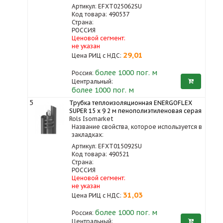
Артикул: EFXT025062SU
Код товара: 490537
Страна:
РОССИЯ
Ценовой сегмент:
не указан
29,01
Цена РИЦ с НДС:
более 1000
пог. м
Россия:
Центральный:
более 1000 пог. м
5
Трубка теплоизоляционная ENERGOFLEX
SUPER 15 x 9 2 м пенополиэтиленовая серая
Rols Isomarket
Название свойства, которое используется в
закладках:
Артикул: EFXT015092SU
Код товара: 490521
Страна:
РОССИЯ
Ценовой сегмент:
не указан
31,03
Цена РИЦ с НДС:
более 1000
пог. м
Россия:
Центральный: