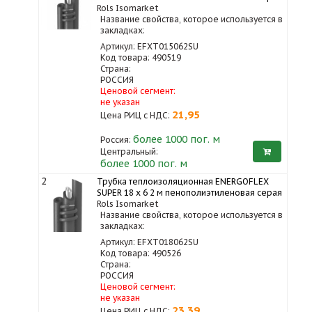
Rols Isomarket
Название свойства, которое используется в
закладках:
Артикул: EFXT015062SU
Код товара: 490519
Страна:
РОССИЯ
Ценовой сегмент:
не указан
21,95
Цена РИЦ с НДС:
более 1000
пог. м
Россия:
Центральный:
более 1000 пог. м
2
Трубка теплоизоляционная ENERGOFLEX
SUPER 18 x 6 2 м пенополиэтиленовая серая
Rols Isomarket
Название свойства, которое используется в
закладках:
Артикул: EFXT018062SU
Код товара: 490526
Страна:
РОССИЯ
Ценовой сегмент:
не указан
23,39
Цена РИЦ с НДС: