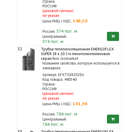
Страна:
РОССИЯ
Ценовой сегмент:
не указан
148,10
Цена РИЦ с НДС:
574
пог. м
Россия:
Центральный:
574 пог. м
32
Трубка теплоизоляционная ENERGOFLEX
SUPER 28 x 20 2 м пенополиэтиленовая
серая
Rols Isomarket
Название свойства, которое используется в
закладках:
Артикул: EFXT028202SU
Код товара: 490540
Страна:
РОССИЯ
Ценовой сегмент:
не указан
151,56
Цена РИЦ с НДС:
784
пог. м
Россия:
Центральный:
784 пог. м
33
Трубка теплоизоляционная ENERGOFLEX