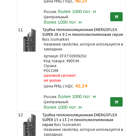
40,25
Цена РИЦ с НДС:
более 1000
пог. м
Россия:
Центральный:
более 1000 пог. м
11
Трубка теплоизоляционная ENERGOFLEX
SUPER 28 x 9 2 м пенополиэтиленовая серая
Rols Isomarket
Название свойства, которое используется в
закладках:
Артикул: EFXT028092SU
Код товара: 490544
Страна:
РОССИЯ
Ценовой сегмент:
не указан
42,24
Цена РИЦ с НДС:
более 1000
пог. м
Россия:
Центральный:
более 1000 пог. м
12
Трубка теплоизоляционная ENERGOFLEX
SUPER 15 x 13 2 м пенополиэтиленовая
серая
Rols Isomarket
Название свойства, которое используется в
закладках: