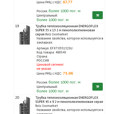
67,77
Цена РИЦ с НДС:
более 1000
пог. м
Россия:
Центральный:
более 1000 пог. м
19
Трубка теплоизоляционная ENERGOFLEX
SUPER 35 x 13 2 м пенополиэтиленовая
серая
Rols Isomarket
Название свойства, которое используется в
закладках:
Артикул: EFXT035132SU
Код товара: 490545
Страна:
РОССИЯ
Ценовой сегмент:
не указан
75,06
Цена РИЦ с НДС:
более 1000
пог. м
Россия:
Центральный:
более 1000 пог. м
20
Трубка теплоизоляционная ENERGOFLEX
SUPER 45 x 9 2 м пенополиэтиленовая серая
Rols Isomarket
Название свойства, которое используется в
закладках: