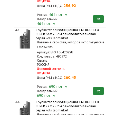
не указан
256,92
Цена РИЦ с НДС:
464
пог. м
Россия:
Центральный:
464 пог. м
43
Трубка теплоизоляционная ENERGOFLEX
SUPER 64 x 20 2 м пенополиэтиленовая
серая
Rols Isomarket
Название свойства, которое используется в
закладках:
Артикул: EFXT064202SU
Код товара: 490572
Страна:
РОССИЯ
Ценовой сегмент:
не указан
260,45
Цена РИЦ с НДС:
690
пог. м
Россия:
Центральный:
690 пог. м
44
Трубка теплоизоляционная ENERGOFLEX
SUPER 22 x 25 2 м пенополиэтиленовая
серая
Rols Isomarket
Название свойства, которое используется в