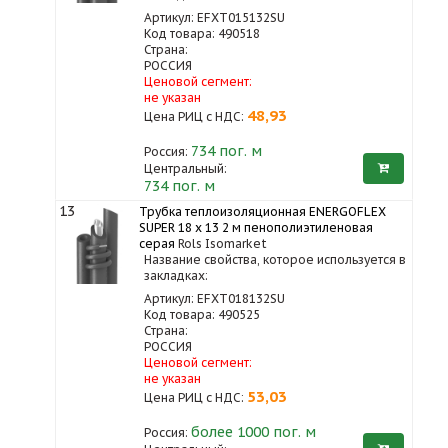
Артикул: EFXT015132SU
Код товара: 490518
Страна:
РОССИЯ
Ценовой сегмент:
не указан
48,93
Цена РИЦ с НДС:
734
пог. м
Россия:
Центральный:
734 пог. м
13
Трубка теплоизоляционная ENERGOFLEX
SUPER 18 x 13 2 м пенополиэтиленовая
серая
Rols Isomarket
Название свойства, которое используется в
закладках:
Артикул: EFXT018132SU
Код товара: 490525
Страна:
РОССИЯ
Ценовой сегмент:
не указан
53,03
Цена РИЦ с НДС:
более 1000
пог. м
Россия: